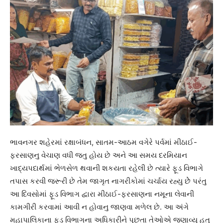
ભાવનગર શહેરમાં રક્ષાબંધન, સાતમ-આઠમ વગેરે પર્વમાં મીઠાઈ-
ફરસાણનુ વેચાણ વધી જતુ હોય છે અને આ સમય દરમિયાન
ખાદ્યપદાર્થમાં ભેળસેળ થવાની શકયતા રહેલી છે ત્યારે ફૂડ વિભાગે
તપાસ કરવી જરૂરી છે તેમ જાગૃત નાગરીકોમાં ચર્ચાય રહ્યુ છેે પરંતુ
આ દિવસોમાં ફૂડ વિભાગ દ્વારા મીઠાઈ-ફરસાણના નમૂના લેવાની
કામગીરી કરવામાં આવી ન હોવાનુ જાણવા મળેલ છે. આ અંગે
મહાપાલિકાના ફૂડ વિભાગના અધિકારીને પુછતા તેઓએ જણાવ્યુ હતુ