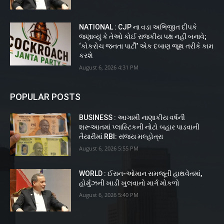
NATIONAL : CJP ના વડા અભિજીત દીપકે
જણાવ્યું કે તેઓ કોઈ રાજકીય પક્ષ નહીં બનાવે;
‘કોકરોચ જનતા પાર્ટી’ એક દબાણ જૂથ તરીકે કામ
કરશે
August 6, 2026 4:31 PM
POPULAR POSTS
BUSINESS : આગામી નાણાકીય વર્ષની
શરૂઆતમાં પ્લાસ્ટિકની નોટો બહાર પાડવાની
તૈયારીમાં RBI: સંજય મલ્હોત્રા
August 6, 2026 5:55 PM
WORLD : ઈરાન-ઓમાન સમજૂતી હાથવેંતમાં,
હોર્મુઝની ખાડી ખુલવાનો માર્ગ મોકળો
August 6, 2026 5:40 PM