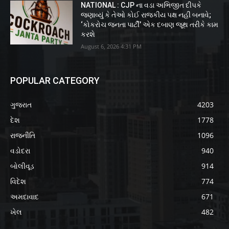
NATIONAL : CJP ના વડા અભિજીત દીપકે
જણાવ્યું કે તેઓ કોઈ રાજકીય પક્ષ નહીં બનાવે;
‘કોકરોચ જનતા પાર્ટી’ એક દબાણ જૂથ તરીકે કામ
કરશે
August 6, 2026 4:31 PM
POPULAR CATEGORY
ગુજરાત
4203
દેશ
1778
રાજનીતિ
1096
વડોદરા
940
બોલીવૂડ
914
વિદેશ
774
અમદાવાદ
671
ખેલ
482