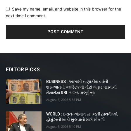
Save my name, email, and website in this browser for the
next time I comment.
EDITOR PICKS
BUSINESS : આગામી નાણાકીય વર્ષની
શરૂઆતમાં પ્લાસ્ટિકની નોટો બહાર પાડવાની
તૈયારીમાં RBI: સંજય મલ્હોત્રા
August 6, 2026 5:55 PM
WORLD : ઈરાન-ઓમાન સમજૂતી હાથવેંતમાં,
હોર્મુઝની ખાડી ખુલવાનો માર્ગ મોકળો
August 6, 2026 5:40 PM