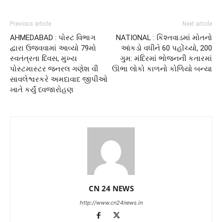
Previous article
Next article
AHMEDABAD : પોસ્ટ વિભાગ
NATIONAL : કિશ્તવાડમાં મોતનો
દ્વારા ઉજવવામાં આવ્યો 79મો
આંકડો વધીને 60 પહોંચ્યો, 200
સ્વતંત્રતા દિવસ, મુખ્ય
ગુમ: મંદિરમાં ભોજનની કતારમાં
પોસ્ટમાસ્ટર જનરલ ગણેશ વી
ઊભા લોકો કાળનો કોળિયો બન્યા
સાવલેશ્વરકરે અમદાવાદ જીપીઓ
ખાતે કર્યું ધ્વજારોહણ
CN 24 NEWS
http://www.cn24news.in