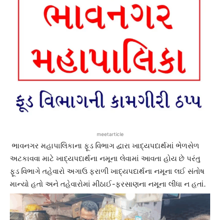
meetarticle
ભાવનગર મહાપાલિકાના ફૂડ વિભાગ દ્વારા ખાદ્યપદાર્થમાં ભેળસેળ
અટકાવવા માટે ખાદ્યપદાર્થના નમૂના લેવામાં આવતા હોય છે પરંતુ
ફૂડ વિભાગે તહેવારો અગાઉ ફરાળી ખાદ્યપદાર્થના નમૂના લઈ સંતોષ
માન્યો હતો અને તહેવારોમાં મીઠાઈ-ફરસાણના નમૂના લીધા ન હતાં.