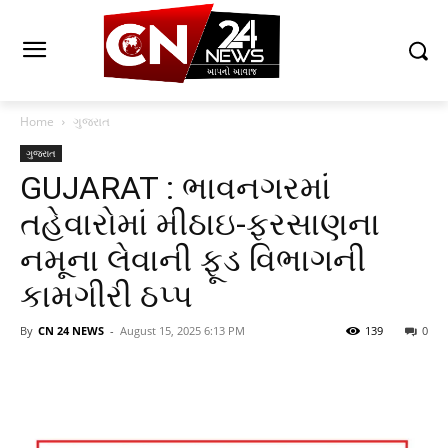
Home
ગુજરાત
ગુજરાત
GUJARAT : ભાવનગરમાં
તહેવારોમાં મીઠાઇ-ફરસાણના
નમૂના લેવાની ફૂડ વિભાગની
કામગીરી ઠપ્પ
By
CN 24 NEWS
-
August 15, 2025 6:13 PM
139
0