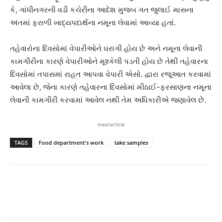
કે, ગાંધીનગરની વડી કચેરીના આદેશ મુજબ ગત જુલાઈ માસના
અંતમાં ફરાળી ખાદ્યપદાર્થના નમૂના લેવામાં આવ્યા હતાં.
તહેવારોના દિવસોમાં વેપારીઓને ઘરાગી હોય છે અને નમૂના લેવાની
કામગીરીના કારણે વેપારીઓને મૂશ્કેલી પડતી હોય છે તેથી તહેવારના
દિવસોમાં તપાસમાં રાહત આપવા વેપારી એસો. દ્વારા રજૂઆત કરવામાં
આવેલા છે, જેના કારણે તહેવારના દિવસોમાં મીઠાઈ-ફરસાણના નમૂના
લેવાની કામગીરી કરવામાં આવેલ નથી તેમ અધિકારીએ જણાવેલ છે.
meetarticle
TAGS
Food department's work
take samples