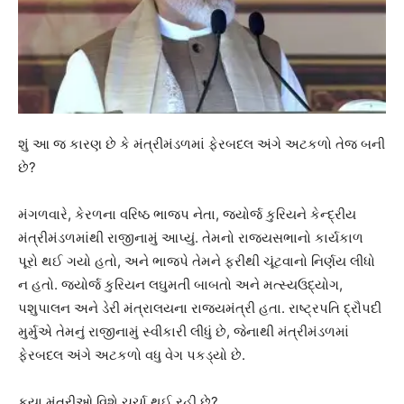
શું આ જ કારણ છે કે મંત્રીમંડળમાં ફેરબદલ અંગે અટકળો તેજ બની
છે?
મંગળવારે, કેરળના વરિષ્ઠ ભાજપ નેતા, જ્યોર્જ કુરિયને કેન્દ્રીય
મંત્રીમંડળમાંથી રાજીનામું આપ્યું. તેમનો રાજ્યસભાનો કાર્યકાળ
પૂરો થઈ ગયો હતો, અને ભાજપે તેમને ફરીથી ચૂંટવાનો નિર્ણય લીધો
ન હતો. જ્યોર્જ કુરિયન લઘુમતી બાબતો અને મત્સ્યઉદ્યોગ,
પશુપાલન અને ડેરી મંત્રાલયના રાજ્યમંત્રી હતા. રાષ્ટ્રપતિ દ્રૌપદી
મુર્મુએ તેમનું રાજીનામું સ્વીકારી લીધું છે, જેનાથી મંત્રીમંડળમાં
ફેરબદલ અંગે અટકળો વધુ વેગ પકડ્યો છે.
કયા મંત્રીઓ વિશે ચર્ચા થઈ રહી છે?