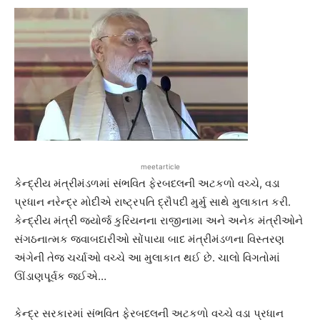
meetarticle
કેન્દ્રીય મંત્રીમંડળમાં સંભવિત ફેરબદલની અટકળો વચ્ચે, વડા
પ્રધાન નરેન્દ્ર મોદીએ રાષ્ટ્રપતિ દ્રૌપદી મુર્મુ સાથે મુલાકાત કરી.
કેન્દ્રીય મંત્રી જ્યોર્જ કુરિયનના રાજીનામા અને અનેક મંત્રીઓને
સંગઠનાત્મક જવાબદારીઓ સોંપાયા બાદ મંત્રીમંડળના વિસ્તરણ
અંગેની તેજ ચર્ચાઓ વચ્ચે આ મુલાકાત થઈ છે. ચાલો વિગતોમાં
ઊંડાણપૂર્વક જઈએ…
કેન્દ્ર સરકારમાં સંભવિત ફેરબદલની અટકળો વચ્ચે વડા પ્રધાન