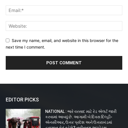
Save my name, email, and website in this browser for the
next time I comment.
EDITOR PICKS
NATIONAL : ભારે વરસાદ માટે રેડ એલર્ટ જારી
કરવામાં આવ્યું છે. આગામી બે દિવસ દિલ્હી-
એનસીઆર, ઉત્તર પ્રદેશ અને ઉત્તરાખંડમાં
હવામાન કેવું રહેશે? નવીનતમ અપડેટ્સ...