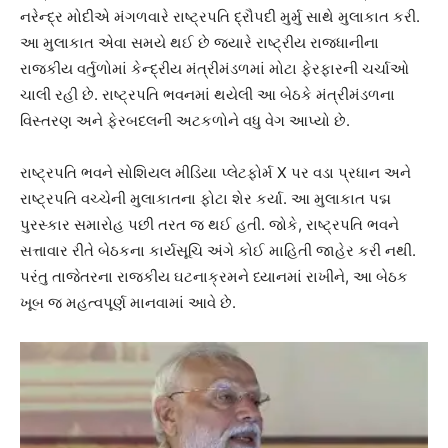
નરેન્દ્ર મોદીએ મંગળવારે રાષ્ટ્રપતિ દ્રૌપદી મુર્મુ સાથે મુલાકાત કરી.
આ મુલાકાત એવા સમયે થઈ છે જ્યારે રાષ્ટ્રીય રાજધાનીના
રાજકીય વર્તુળોમાં કેન્દ્રીય મંત્રીમંડળમાં મોટા ફેરફારની ચર્ચાઓ
ચાલી રહી છે. રાષ્ટ્રપતિ ભવનમાં થયેલી આ બેઠકે મંત્રીમંડળના
વિસ્તરણ અને ફેરબદલની અટકળોને વધુ વેગ આપ્યો છે.
રાષ્ટ્રપતિ ભવને સોશિયલ મીડિયા પ્લેટફોર્મ X પર વડા પ્રધાન અને
રાષ્ટ્રપતિ વચ્ચેની મુલાકાતના ફોટા શેર કર્યા. આ મુલાકાત પદ્મ
પુરસ્કાર સમારોહ પછી તરત જ થઈ હતી. જોકે, રાષ્ટ્રપતિ ભવને
સત્તાવાર રીતે બેઠકના કાર્યસૂચિ અંગે કોઈ માહિતી જાહેર કરી નથી.
પરંતુ તાજેતરના રાજકીય ઘટનાક્રમને ધ્યાનમાં રાખીને, આ બેઠક
ખૂબ જ મહત્વપૂર્ણ માનવામાં આવે છે.