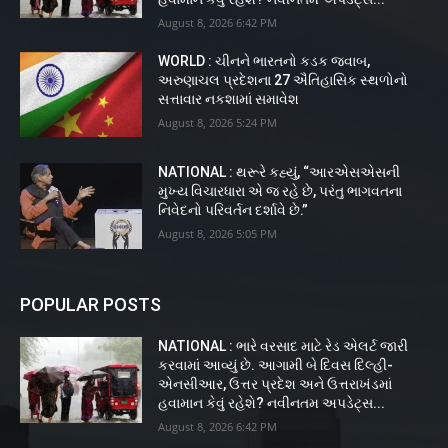
August 8, 2026 6:42 PM
WORLD : ચીનને ભારતનો કડક જવાબ,
અરુણાચલ પ્રદેશના 27 ઐતિહાસિક સ્થળોનો
સત્તાવાર નકશામાં સમાવેશ
August 8, 2026 5:24 PM
NATIONAL : થરૂરે કહ્યું, “આરએસએસની
મુખ્ય વિચારધારા એ જ રહે છે, પરંતુ ભાગવતના
નિવેદનો પરિવર્તન દર્શાવે છે.”
August 8, 2026 5:05 PM
POPULAR POSTS
NATIONAL : ભારે વરસાદ માટે રેડ એલર્ટ જારી
કરવામાં આવ્યું છે. આગામી બે દિવસ દિલ્હી-
એનસીઆર, ઉત્તર પ્રદેશ અને ઉત્તરાખંડમાં
હવામાન કેવું રહેશે? નવીનતમ અપડેટ્સ...
August 8, 2026 6:42 PM