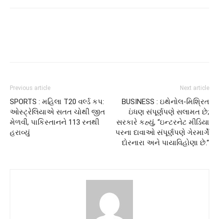
Previous article
Next article
SPORTS : મહિલા T20 વર્લ્ડ કપ:
BUSINESS : ઇથેનોલ-મિશ્રિત
ઓસ્ટ્રેલિયાએ સતત ચોથી જીત
ઇંધણ સંપૂર્ણપણે સલામત છે;
મેળવી, પાકિસ્તાનને 113 રનથી
સરકારે કહ્યું, “ઇન્ટરનેટ મીડિયા
હરાવ્યું
પરના દાવાઓ સંપૂર્ણપણે ગેરમાર્ગે
દોરનારા અને પાયાવિહોણા છે.”