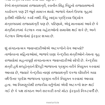
રેલ્વે મંત્રાલયમાં રાજ્યમંત્રી, રવનીત સિંહ બિટ્ટુનો રાજ્યસભાનો
કાર્યકાળ પણ 21 જૂને સમાપ્ત થયો. ભાજપે તેમને ઉપલા ગૃહમાં
ફરીથી નોમિનેટ કર્યા નથી. બિટ્ટુ ખાદ્ય પ્રક્રિયા ઉદ્યોગ
મંત્રાલયમાં રાજ્યમંત્રી પણ છે. પરિણામે, એવું માનવામાં આવે છે કે
મંત્રીમંડળમાં કેટલાક નવા ચહેરાઓનો સમાવેશ થઈ શકે છે, અને
કેટલાક વિભાગોમાં ફેરફાર શક્ય છે.
શું સંગઠનાત્મક જવાબદારીઓએ અટકળોને વેગ આપ્યો?
તાજેતરના મહિનાઓમાં, ભાજપે ઘણા કેન્દ્રીય મંત્રીઓને તેમના ગૃહ
રાજ્યોમાં મહત્વપૂર્ણ સંગઠનાત્મક જવાબદારીઓ સોંપી છે. કેન્દ્રીય
મંત્રી હર્ષ મલ્હોત્રાને દિલ્હી ભાજપના પ્રમુખ તરીકે નિયુક્ત કરવામાં
આવ્યા છે, જ્યારે કેન્દ્રીય નાણાં રાજ્યમંત્રી પંકજ ચૌધરીને ગયા
વર્ષે ઉત્તર પ્રદેશ ભાજપના પ્રમુખ તરીકે નિયુક્ત કરવામાં આવ્યા
હતા. આ નિમણૂકોથી રાજકીય વર્તુળોમાં એવી અટકળો શરૂ થઈ
ગઈ છે કે પક્ષ સંગઠન અને સરકારી સ્તરે મોટા ફેરફારો નિકટવર્તી છે.
meetarticle