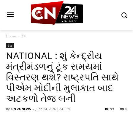
Home
દેશ
દેશ
NATIONAL : શું કેન્દ્રીય
મંત્રીમંડળનું ટૂંક સમયમાં
વિસ્તરણ થશે? રાષ્ટ્રપતિ સાથે
પીએમ મોદીની મુલાકાત બાદ
અટકળો તેજ બની
By
CN 24 NEWS
-
June 24, 2026 12:41 PM
99
0