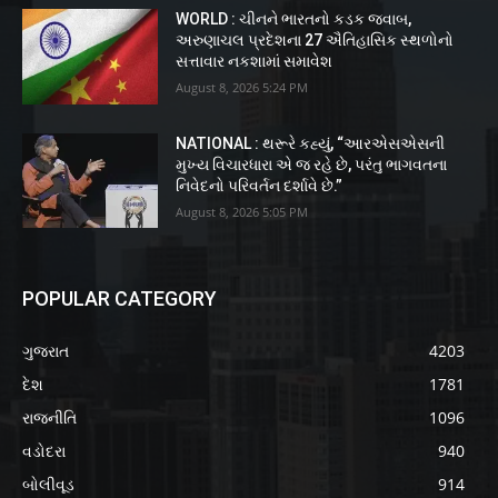
WORLD : ચીનને ભારતનો કડક જવાબ,
અરુણાચલ પ્રદેશના 27 ઐતિહાસિક સ્થળોનો
સત્તાવાર નકશામાં સમાવેશ
August 8, 2026 5:24 PM
NATIONAL : થરૂરે કહ્યું, “આરએસએસની
મુખ્ય વિચારધારા એ જ રહે છે, પરંતુ ભાગવતના
નિવેદનો પરિવર્તન દર્શાવે છે.”
August 8, 2026 5:05 PM
POPULAR CATEGORY
ગુજરાત
4203
દેશ
1781
રાજનીતિ
1096
વડોદરા
940
બોલીવૂડ
914