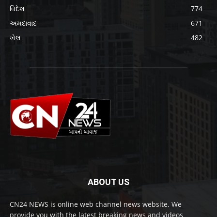
વિદેશ
774
અમદાવાદ
671
ખેલ
482
ABOUT US
CN24 NEWS is online web channel news website. We
provide you with the latest breaking news and videos