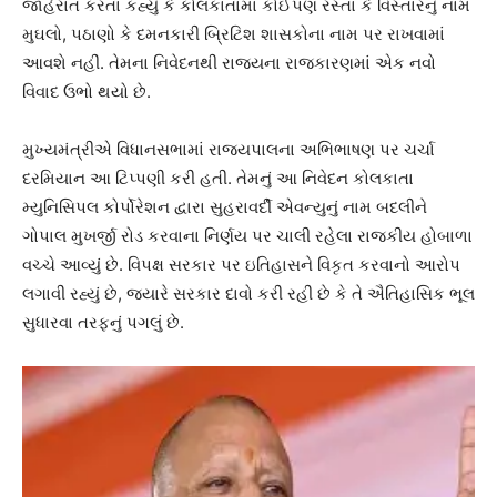
જાહેરાત કરતા કહ્યું કે કોલકાતામાં કોઈપણ રસ્તા કે વિસ્તારનું નામ
મુઘલો, પઠાણો કે દમનકારી બ્રિટિશ શાસકોના નામ પર રાખવામાં
આવશે નહીં. તેમના નિવેદનથી રાજ્યના રાજકારણમાં એક નવો
વિવાદ ઉભો થયો છે.
મુખ્યમંત્રીએ વિધાનસભામાં રાજ્યપાલના અભિભાષણ પર ચર્ચા
દરમિયાન આ ટિપ્પણી કરી હતી. તેમનું આ નિવેદન કોલકાતા
મ્યુનિસિપલ કોર્પોરેશન દ્વારા સુહરાવર્દી એવન્યુનું નામ બદલીને
ગોપાલ મુખર્જી રોડ કરવાના નિર્ણય પર ચાલી રહેલા રાજકીય હોબાળા
વચ્ચે આવ્યું છે. વિપક્ષ સરકાર પર ઇતિહાસને વિકૃત કરવાનો આરોપ
લગાવી રહ્યું છે, જ્યારે સરકાર દાવો કરી રહી છે કે તે ઐતિહાસિક ભૂલ
સુધારવા તરફનું પગલું છે.