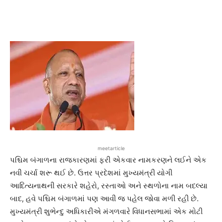
meetarticle
પશ્ચિમ બંગાળના રાજકારણમાં ફરી એકવાર નામકરણને લઈને એક
નવી ચર્ચા શરૂ થઈ છે. ઉત્તર પ્રદેશમાં મુખ્યમંત્રી યોગી
આદિત્યનાથની સરકારે શહેરો, રસ્તાઓ અને સ્થળોના નામ બદલ્યા
બાદ, હવે પશ્ચિમ બંગાળમાં પણ આવી જ પહેલ જોવા મળી રહી છે.
મુખ્યમંત્રી શુભેન્દુ અધિકારીએ મંગળવારે વિધાનસભામાં એક મોટી