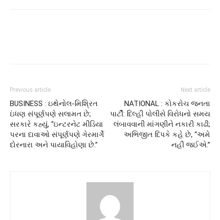
Previous article
Next article
BUSINESS : ઇથેનોલ-મિશ્રિત
NATIONAL : કોકરોચ જનતા
ઇંધણ સંપૂર્ણપણે સલામત છે;
પાર્ટી: દિલ્હી પોલીસે વિરોધનો સમય
સરકારે કહ્યું, “ઇન્ટરનેટ મીડિયા
લંબાવવાની માંગણીને નકારી કાઢી;
પરના દાવાઓ સંપૂર્ણપણે ગેરમાર્ગે
અભિજીત દિપકે કહે છે, “અમે
દોરનારા અને પાયાવિહોણા છે.”
નહીં જઈએ.”