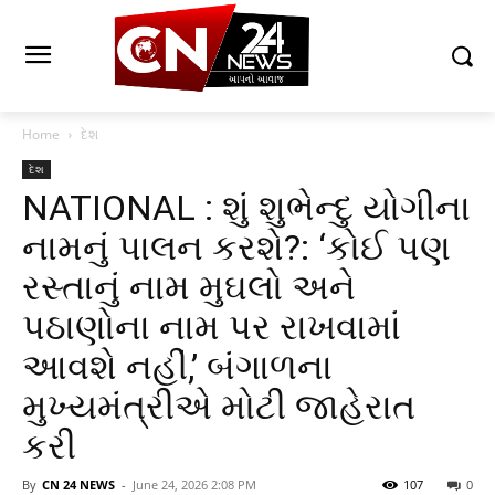
Home
દેશ
દેશ
NATIONAL : શું શુભેન્દુ યોગીના
નામનું પાલન કરશે?: ‘કોઈ પણ
રસ્તાનું નામ મુઘલો અને
પઠાણોના નામ પર રાખવામાં
આવશે નહીં,’ બંગાળના
મુખ્યમંત્રીએ મોટી જાહેરાત
કરી
By
CN 24 NEWS
-
June 24, 2026 2:08 PM
107
0