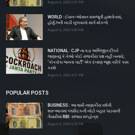
August 6, 2026 5:55 PM
WORLD : ઈરાન-ઓમાન સમજૂતી હાથવેંતમાં,
હોર્મુઝની ખાડી ખુલવાનો માર્ગ મોકળો
August 6, 2026 5:40 PM
NATIONAL : CJP ના વડા અભિજીત દીપકે
જણાવ્યું કે તેઓ કોઈ રાજકીય પક્ષ નહીં બનાવે;
‘કોકરોચ જનતા પાર્ટી’ એક દબાણ જૂથ તરીકે કામ
કરશે
August 6, 2026 4:31 PM
POPULAR POSTS
BUSINESS : આગામી નાણાકીય વર્ષની
શરૂઆતમાં પ્લાસ્ટિકની નોટો બહાર પાડવાની
તૈયારીમાં RBI: સંજય મલ્હોત્રા
August 6, 2026 5:55 PM