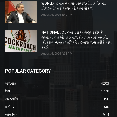
WORLD : ઈરાન-ઓમાન સમજૂતી હાથવેંતમાં,
હોર્મુઝની ખાડી ખુલવાનો માર્ગ મોકળો
August 6, 2026 5:40 PM
NATIONAL : CJP ના વડા અભિજીત દીપકે
જણાવ્યું કે તેઓ કોઈ રાજકીય પક્ષ નહીં બનાવે;
‘કોકરોચ જનતા પાર્ટી’ એક દબાણ જૂથ તરીકે કામ
કરશે
August 6, 2026 4:31 PM
POPULAR CATEGORY
ગુજરાત
4203
દેશ
1778
રાજનીતિ
1096
વડોદરા
940
બોલીવૂડ
914