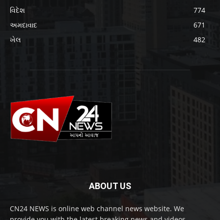
વિદેશ
774
અમદાવાદ
671
ખેલ
482
ABOUT US
CN24 NEWS is online web channel news website. We
provide you with the latest breaking news and videos