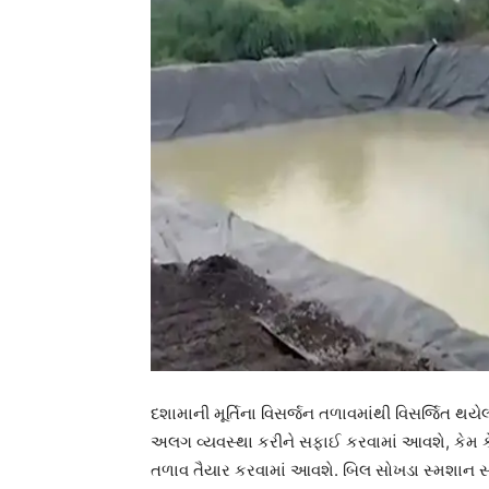
દશામાની મૂર્તિના વિસર્જન તળાવમાંથી વિસર્જિત થ
અલગ વ્યવસ્થા કરીને સફાઈ કરવામાં આવશે, કેમ ક
તળાવ તૈયાર કરવામાં આવશે. બિલ સોખડા સ્મશાન સા