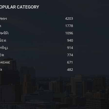
OPULAR CATEGORY
જરાત
4203
શ
1778
જનીતિ
1096
ોદરા
940
લીવૂડ
914
દેશ
774
મદાવાદ
671
ેલ
482