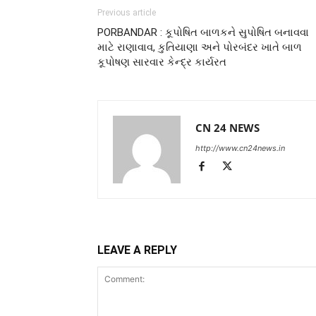
Previous article
PORBANDAR : કૂપોષિત બાળકને સુપોષિત બનાવવા
માટે રાણાવાવ, કુતિયાણા અને પોરબંદર ખાતે બાળ
કૂપોષણ સારવાર કેન્દ્ર કાર્યરત
CN 24 NEWS
http://www.cn24news.in
LEAVE A REPLY