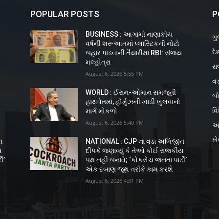
POPULAR POSTS
P
BUSINESS : આગામી નાણાકીય
ગુ
વર્ષની શરૂઆતમાં પ્લાસ્ટિકની નોટો
દે
ય
બહાર પાડવાની તૈયારીમાં RBI: સંજય
મલ્હોત્રા
રા
August 6, 2026 5:55 PM
વડ
WORLD : ઈરાન-ઓમાન સમજૂતી
બો
હાથવેંતમાં, હોર્મુઝની ખાડી ખુલવાનો
વિ
માર્ગ મોકળો
August 6, 2026 5:40 PM
અ
ખ
ત
NATIONAL : CJP ના વડા અભિજીત
ય
દીપકે જણાવ્યું કે તેઓ કોઈ રાજકીય
ી’
પક્ષ નહીં બનાવે; ‘કોકરોચ જનતા પાર્ટી’
એક દબાણ જૂથ તરીકે કામ કરશે
August 6, 2026 4:31 PM