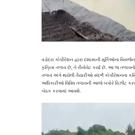
વડોદરા કોર્પોરેશન દ્વારા દશામાની મૂર્તિઓના વિસર્જન
કૃત્રિમ તળાવ છે, તે રીનોવેટ કર્યા છે. આ જ તળા
તળાવ અંગે થયેલી તૈયારીઓ સંદર્ભે કોર્પોરેશનના ક
અધિકારીઓ વિવિધ તળાવની આજે બપોરે વિઝીટ કરવાના 
બેઠક કરવામાં આવશે.