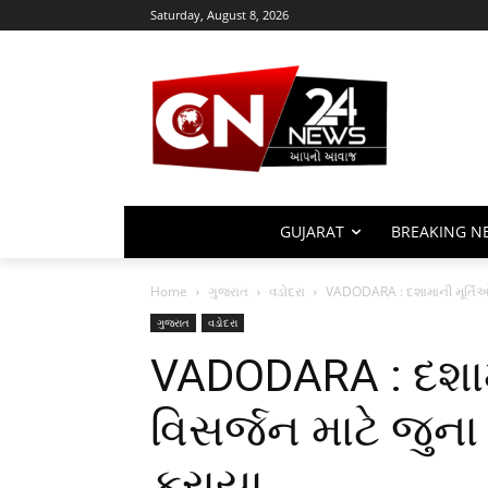
Saturday, August 8, 2026
GUJARAT
BREAKING N
Home
ગુજરાત
વડોદરા
VADODARA : દશામાની મૂર્તિઓન
ગુજરાત
વડોદરા
VADODARA : દશામ
વિસર્જન માટે જુના
કરાયા