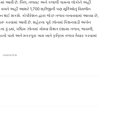
માં આવી છે. બિલ, તલસટ અને કલાલી ગામના લોકોને અહીં
ગયા વખતે અહીં આશરે 1,700 શ્રીજીની પણ મૂર્તિઓનું વિસર્જન
ન થઈ શકશે. કોર્પોરેશન દ્વારા જે છ તળાવ બનાવવામાં આવ્યા છે,
શરૂ કરવામાં આવી છે. શહેરના પૂર્વ ઝોનમાં કિશનવાડી અર્બન
ેના કુંડમાં, પશ્ચિમ ઝોનમાં ગો૨વા સ્થિત દશામા તળાવ, ભાયલી,
કાનો પાસે અને મકરપુરા ગામ ખાતે કૃત્રિમ તળાવ તૈયાર કરવામાં
meetarticle