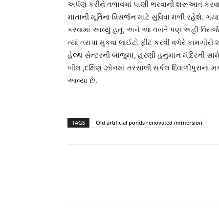
અર્પણ કરીને તળાવમાં પાણી ભરવાની શરૂઆત કરવા
માતાની મૂર્તિના વિસર્જન માટે સુવિધા મળી રહેશે. 
કરવામાં આવ્યું હતું, અને આ વખતે પણ અહીં વિસર્જ
ત્યાં તરાપા મુકવા લાઈટો ફીટ કરવી વગેરે કામગીરી 
હેલ્થ સેન્ટરની બાજુમાં, હરણી હનુમાન મંદિરની સામ
બીલ ,દક્ષિણ ઝોનમાં તરસાલી સર્કલ દિવાળીપુરાના મ
આવ્યા છે.
TAGS
Old artificial ponds renovated immersion