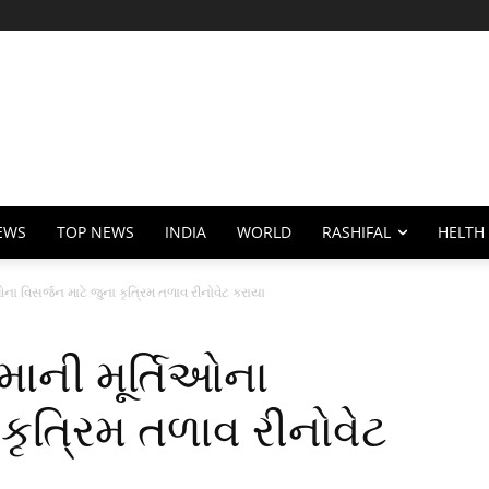
EWS
TOP NEWS
INDIA
WORLD
RASHIFAL
HELTH
ા વિસર્જન માટે જુના કૃત્રિમ તળાવ રીનોવેટ કરાયા
ાની મૂર્તિઓના
 કૃત્રિમ તળાવ રીનોવેટ