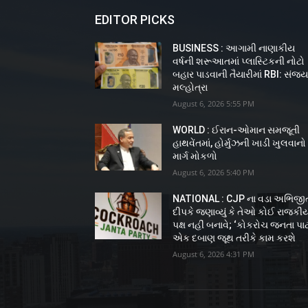
EDITOR PICKS
BUSINESS : આગામી નાણાકીય
વર્ષની શરૂઆતમાં પ્લાસ્ટિકની નોટો
બહાર પાડવાની તૈયારીમાં RBI: સંજ
મલ્હોત્રા
August 6, 2026 5:55 PM
WORLD : ઈરાન-ઓમાન સમજૂતી
હાથવેંતમાં, હોર્મુઝની ખાડી ખુલવાનો
માર્ગ મોકળો
August 6, 2026 5:40 PM
NATIONAL : CJP ના વડા અભિજી
દીપકે જણાવ્યું કે તેઓ કોઈ રાજકી
પક્ષ નહીં બનાવે; ‘કોકરોચ જનતા પાર્ટ
એક દબાણ જૂથ તરીકે કામ કરશે
August 6, 2026 4:31 PM