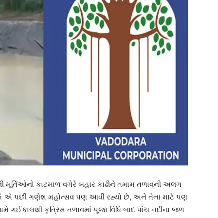
યેલી મૂર્તિઓનો કાટમાળ વગેરે બહાર કાઢીને તમામ તળાવની અલગ
ે એ પછી ગણેશ મહોત્સવ પણ આવી રહ્યો છે, અને તેના માટે પણ
મે ગઈકાલથી કૃત્રિમ તળાવમાં પૂજા વિધિ બાદ પાંચ નદીના જળ