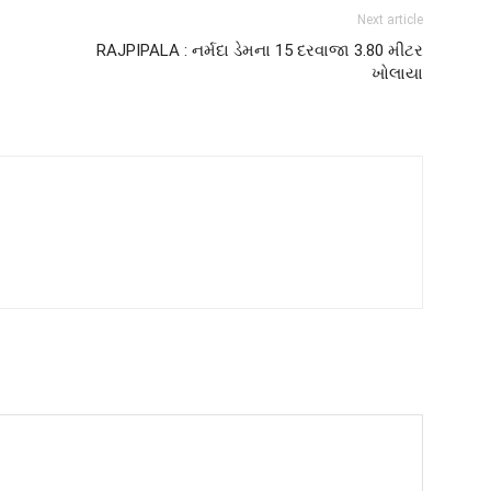
Next article
RAJPIPALA : નર્મદા ડેમના 15 દરવાજા 3.80 મીટર
ખોલાયા