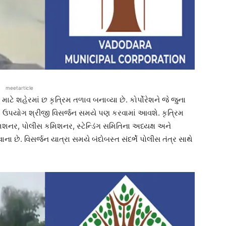
meetarticle
 માટે શહેરમાં છ કૃત્રિમ તળાવ બનાવ્યા છે. કોર્પોરેશને જે જુના
વનો ઉપયોગ શ્રીજી વિસર્જન સમયે પણ કરવામાં આવશે. કૃત્રિમ
મિશનર, પોલીસ કમિશનર, સ્ટેન્ડિંગ સમિતિના અધ્યક્ષ અને
છે. વિસર્જન યાત્રા સમયે બંદોબસ્ત સંદર્ભે પોલીસ તંત્ર સાથે