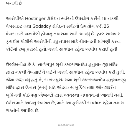
બનાવી છે.
આરોપીએ Hostinger ડોમેઇન સર્વરનો ઉપયોગ કરીને 16 નકલી
વેબસાઇટ તથા Godaddy ડોમેઇન સર્વરનો ઉપયોગ કરી 26
વેબસાઇટો બનાવેલી હોવાનું તપાસમાં સામે આવ્યું છે. હાલ સાયબર
ક્રાઈમ પોલીસે આરોપીની વધુ તપાસ માટે રીમાન્ડની માંગણી કરવા
કોર્ટમાં રજૂ કરાયો હતો.ભક્તો સાવધાન રહેવા અપીલ કરાઈ હતી
ઉલ્લેખનીય છે કે, સાળંગપુર શ્રી કષ્ટભંજનદેવ હનુમાનજી મંદિર
દ્વારા નકલી વેબસાઈને લઈને ભક્તો સાવધાન રહેવા અપીલ કરી હતી.
જેમાં જણાવ્યું હતું કે, સાળંગપુરધામમાં શ્રી કષ્ટભંજનદેવ હનુમાનજી
મંદિર દ્વારા ઉતારા (રૂમ) માટે એડવાન્સ બુકિંગ તથા ઓનલાઈન
બુકિંગની કોઈપણ એજન્ટો દ્વારા વ્યવસ્થા ચલાવવામાં આવતી નથી.
દર્શન માટે આપનું સ્વાગત છે, માટે આ ફ્રોડથી સાવધાન રહેવા તમામ
ભક્તોને આપીલ છે.
meetarticle