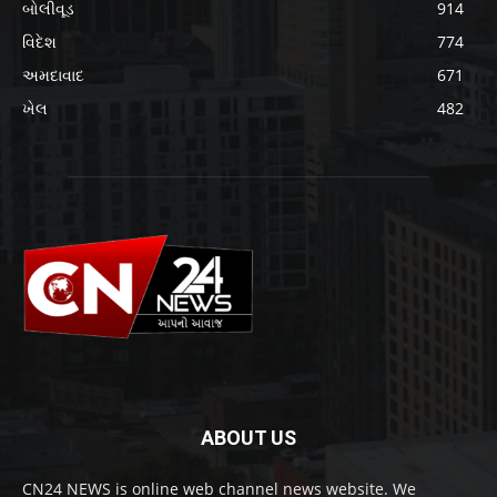
બોલીવૂડ
914
વિદેશ
774
અમદાવાદ
671
ખેલ
482
ABOUT US
CN24 NEWS is online web channel news website. We