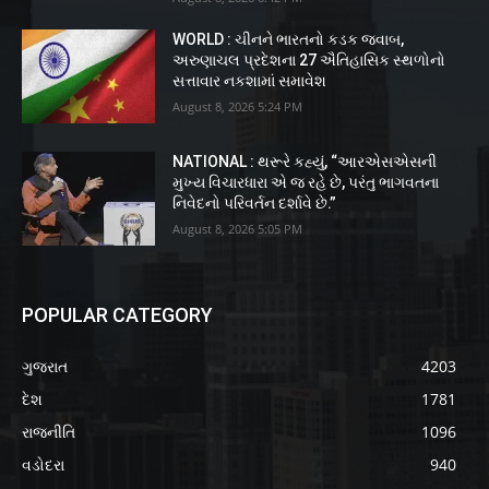
WORLD : ચીનને ભારતનો કડક જવાબ,
અરુણાચલ પ્રદેશના 27 ઐતિહાસિક સ્થળોનો
સત્તાવાર નકશામાં સમાવેશ
August 8, 2026 5:24 PM
NATIONAL : થરૂરે કહ્યું, “આરએસએસની
મુખ્ય વિચારધારા એ જ રહે છે, પરંતુ ભાગવતના
નિવેદનો પરિવર્તન દર્શાવે છે.”
August 8, 2026 5:05 PM
POPULAR CATEGORY
ગુજરાત
4203
દેશ
1781
રાજનીતિ
1096
વડોદરા
940