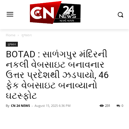
Home
ગુજરાત
ગુજરાત
BOTAD : સાળંગપુર મંદિરની
નકલી વેબસાઇટ બનાવનાર
ઉત્તર પ્રદેશથી ઝડપાયો, 46
ફેક વેબસાઇટ બનાવ્યાનો
ઘટસ્ફોટ
By
CN 24 NEWS
-
August 15, 2025 6:36 PM
231
0