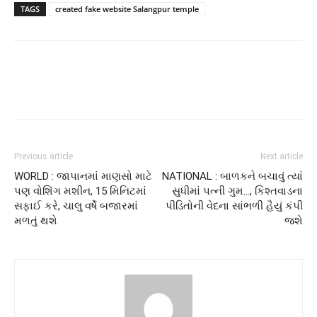
TAGS
created fake website Salangpur temple
Previous article
Next article
WORLD : જાપાનમાં માણસો માટે
NATIONAL : બાળકને બચાવું ત્યાં
પણ વોશિંગ મશીન, 15 મિનિટમાં
સુધીમાં પત્ની ગુમ…, કિશ્તવાડના
સફાઈ કરે, ચાલુ વર્ષે બજારમાં
પીડિતોની વેદના સાંભળી હૈયું કંપી
મળતું થશે
જશે