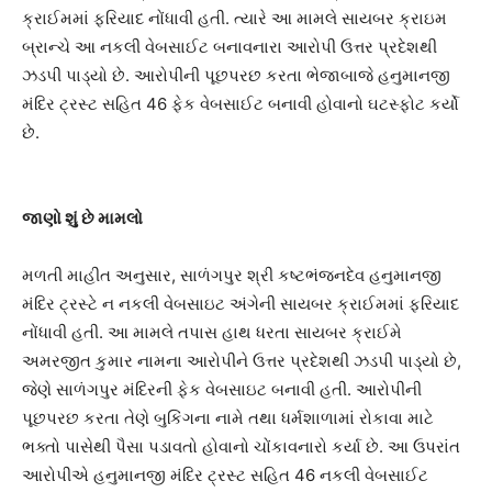
ક્રાઈમમાં ફરિયાદ નોંધાવી હતી. ત્યારે આ મામલે સાયબર ક્રાઇમ
બ્રાન્ચે આ નકલી વેબસાઈટ બનાવનારા આરોપી ઉત્તર પ્રદેશથી
ઝડપી પાડ્યો છે. આરોપીની પૂછપરછ કરતા ભેજાબાજે હનુમાનજી
મંદિર ટ્રસ્ટ સહિત 46 ફેક વેબસાઈટ બનાવી હોવાનો ઘટસ્ફોટ કર્યો
છે.
જાણો શું છે મામલો
મળતી માહીત અનુસાર, સાળંગપુર શ્રી કષ્ટભંજનદેવ હનુમાનજી
મંદિર ટ્રસ્ટે ન નકલી વેબસાઇટ અંગેની સાયબર ક્રાઈમમાં ફરિયાદ
નોંધાવી હતી. આ મામલે તપાસ હાથ ધરતા સાયબર ક્રાઈમે
અમરજીત કુમાર નામના આરોપીને ઉત્તર પ્રદેશથી ઝડપી પાડ્યો છે,
જેણે સાળંગપુર મંદિરની ફેક વેબસાઇટ બનાવી હતી. આરોપીની
પૂછપરછ કરતા તેણે બુકિંગના નામે તથા ધર્મશાળામાં રોકાવા માટે
ભક્તો પાસેથી પૈસા પડાવતો હોવાનો ચોંકાવનારો કર્યા છે. આ ઉપરાંત
આરોપીએ હનુમાનજી મંદિર ટ્રસ્ટ સહિત 46 નકલી વેબસાઈટ