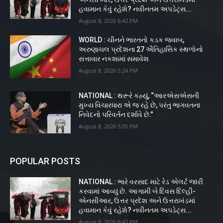
હવામાન કેવું રહેશે? નવીનતમ અપડેટ્સ...
August 8, 2026 6:42 PM
WORLD : ચીનને ભારતનો કડક જવાબ,
અરુણાચલ પ્રદેશના 27 ઐતિહાસિક સ્થળોનો
સત્તાવાર નકશામાં સમાવેશ
August 8, 2026 5:24 PM
NATIONAL : થરૂરે કહ્યું, “આરએસએસની
મુખ્ય વિચારધારા એ જ રહે છે, પરંતુ ભાગવતના
નિવેદનો પરિવર્તન દર્શાવે છે.”
August 8, 2026 5:05 PM
POPULAR POSTS
NATIONAL : ભારે વરસાદ માટે રેડ એલર્ટ જારી
કરવામાં આવ્યું છે. આગામી બે દિવસ દિલ્હી-
એનસીઆર, ઉત્તર પ્રદેશ અને ઉત્તરાખંડમાં
હવામાન કેવું રહેશે? નવીનતમ અપડેટ્સ...
August 8, 2026 6:42 PM