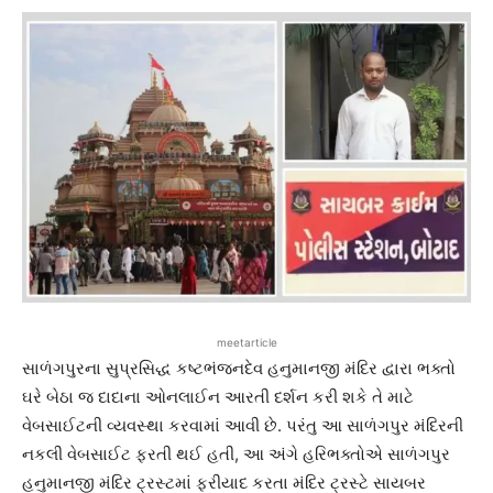
meetarticle
સાળંગપુરના સુપ્રસિદ્ધ કષ્ટભંજનદેવ હનુમાનજી મંદિર દ્વારા ભક્તો
ઘરે બેઠા જ દાદાના ઓનલાઈન આરતી દર્શન કરી શકે તે માટે
વેબસાઈટની વ્યવસ્થા કરવામાં આવી છે. પરંતુ આ સાળંગપુર મંદિરની
નકલી વેબસાઈટ ફરતી થઈ હતી, આ અંગે હરિભક્તોએ સાળંગપુર
હનુમાનજી મંદિર ટ્રસ્ટમાં ફરીયાદ કરતા મંદિર ટ્રસ્ટે સાયબર