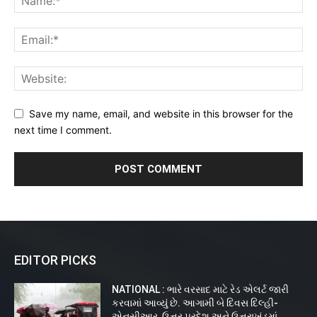
Save my name, email, and website in this browser for the
next time I comment.
EDITOR PICKS
NATIONAL : ભારે વરસાદ માટે રેડ એલર્ટ જારી
કરવામાં આવ્યું છે. આગામી બે દિવસ દિલ્હી-
એનસીઆર, ઉત્તર પ્રદેશ અને ઉત્તરાખંડમાં