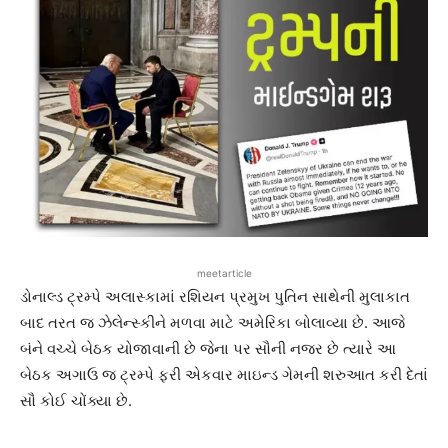
meetarticle
ડોનાલ્ડ ટ્રમ્પે અલાસ્કામાં રશિયન પ્રમુખ પુતિન સાથેની મુલાકાત
બાદ તરત જ ઝેલેન્સ્કીને મળવા માટે અમેરિકા બોલાવ્યા છે. આજે
બંને વચ્ચે બેઠક યોજાવાની છે જેના પર સૌની નજર છે ત્યારે આ
બેઠક અગાઉ જ ટ્રમ્પે ફરી એકવાર માઇન્ડ ગેમની શરુઆત કરી દેતાં
સૌ કોઈ ચોંક્યા છે.