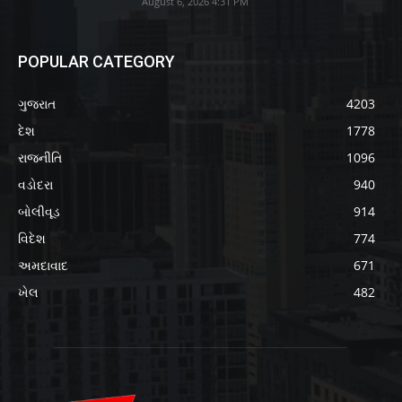
August 6, 2026 4:31 PM
POPULAR CATEGORY
ગુજરાત
4203
દેશ
1778
રાજનીતિ
1096
વડોદરા
940
બોલીવૂડ
914
વિદેશ
774
અમદાવાદ
671
ખેલ
482