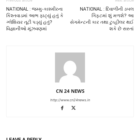
Previous article
Next article
NATIONAL : જમ્મુ-કાશ્મીરના
NATIONAL : દિવાળીની ડબલ
કિશ્તવાડમાં આભ ફાટ્યું હતું કે
ગિફ્ટમાં શું મળશે? આ
ગ્લેશિયર તૂટી પડ્યું હતું?
સેગમેન્ટની કાર તથા ટુવ્હીલર થઈ
વિજ્ઞાનીઓ મૂંઝવણમાં
શકે છે સસ્તાં
CN 24 NEWS
http://www.cn24news.in
LEAVE A REPLY