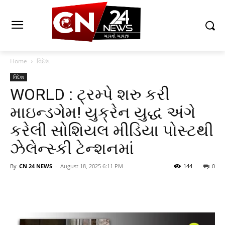
Home
વિદેશ
વિદેશ
WORLD : ટ્રમ્પે શરુ કરી
માઇન્ડગેમ! યુક્રેન યુદ્ધ અંગે
કરેલી સોશિયલ મીડિયા પોસ્ટથી
ઝેલેન્સ્કી ટેન્શનમાં
By
CN 24 NEWS
-
August 18, 2025 6:11 PM
144
0