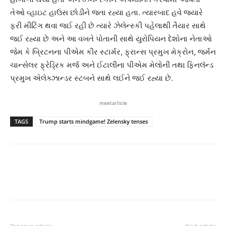
તેઓ વ્હાઇટ હાઉસ છોડીને જતા રહ્યા હતા. ત્યારબાદ હવે જ્યારે
ફરી મીટિંગ થવા જઈ રહી છે ત્યારે ઝેલેન્સ્કી પહેલાથી તૈયાર સાથે
જઈ રહ્યા છે અને આ વખતે પોતાની સાથે યુરોપિયન દેશોના નેતાઓ
જેમ કે બ્રિટનના પીએમ કીર સ્ટાર્મર, ફ્રાન્સ પ્રમુખ મેક્રોન, જર્મન
ચાન્સેલર ફ્રેડ્રિક મર્જ અને ઈટાલીના પીએમ મેલોની તથા ફિનલૅન્ડ
પ્રમુખ એલેક્ઝાન્ડર સ્ટબને સાથે લઈને જઈ રહ્યા છે.
meetarticle
TAGS
Trump starts mindgame! Zelensky tenses