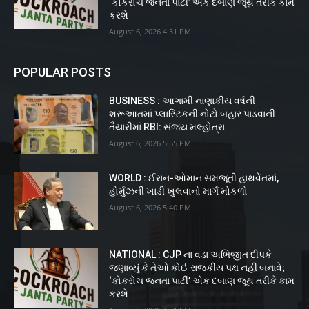
‘કોકરોચ જનતા પાર્ટી’ એક દબાણ જૂથ તરીકે કામ
કરશે
August 6, 2026 4:31 PM
POPULAR POSTS
BUSINESS : આગામી નાણાકીય વર્ષની
શરૂઆતમાં પ્લાસ્ટિકની નોટો બહાર પાડવાની
તૈયારીમાં RBI: સંજય મલ્હોત્રા
August 6, 2026 5:55 PM
WORLD : ઈરાન-ઓમાન સમજૂતી હાથવેંતમાં,
હોર્મુઝની ખાડી ખુલવાનો માર્ગ મોકળો
August 6, 2026 5:40 PM
NATIONAL : CJP ના વડા અભિજીત દીપકે
જણાવ્યું કે તેઓ કોઈ રાજકીય પક્ષ નહીં બનાવે;
‘કોકરોચ જનતા પાર્ટી’ એક દબાણ જૂથ તરીકે કામ
કરશે