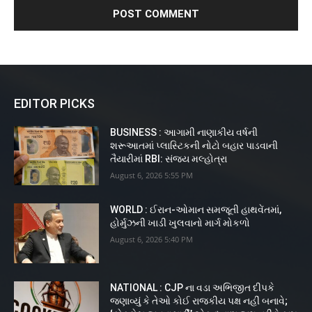
EDITOR PICKS
BUSINESS : આગામી નાણાકીય વર્ષની
શરૂઆતમાં પ્લાસ્ટિકની નોટો બહાર પાડવાની
તૈયારીમાં RBI: સંજય મલ્હોત્રા
August 6, 2026 5:55 PM
WORLD : ઈરાન-ઓમાન સમજૂતી હાથવેંતમાં,
હોર્મુઝની ખાડી ખુલવાનો માર્ગ મોકળો
August 6, 2026 5:40 PM
NATIONAL : CJP ના વડા અભિજીત દીપકે
જણાવ્યું કે તેઓ કોઈ રાજકીય પક્ષ નહીં બનાવે;