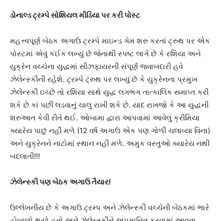
ડોનાલ્ડ ટ્રમ્પે સોશિયલ મીડિયા પર કરી પોસ્ટ
મહત્ત્વપૂર્ણ બેઠક અગાઉ ટ્રમ્પે માઇન્ડ ગેમ શરુ કરતાં ટ્રુથ પર એક
પોસ્ટમાં એવું કંઈક લખ્યું છે જેનાથી સ્પષ્ટ લાગે છે કે રશિયા અને
યુક્રેન વચ્ચેના યુદ્ધમાં સીઝફાયરની સંપૂર્ણ જવાબદારી હવે
ઝેલેન્સ્કીની રહેશે. ટ્રમ્પે ટ્રુથ પર લખ્યું છે કે યુક્રેનના પ્રમુખ
ઝેલેન્સ્કી ઇચ્છે તો રશિયા સાથે યુદ્ધ લગભગ તાત્કાલિક સમાપ્ત કરી
શકે છે કાં પછી લડવાનું ચાલુ રાખી શકે છે. યાદ રાખજો કે આ યુદ્ધની
શરુઆત કેવી રીતે થઈ. ઓબામા દ્વારા આપવામાં આવેલું ક્રીમિયા
ક્યારેય પાછું નહીં મળે (12 વર્ષ અગાઉ એક પણ ગોળી ચલાવ્યા વિના)
અને યુક્રેનને નાટોમાં સ્થાન નહીં મળે. અમુક વસ્તુઓ ક્યારેય નથી
બદલાતી!!!
ઝેલેન્સ્કી પણ બેઠક અગાઉ તૈયાર!
ઉલ્લેખનીય છે કે અગાઉ ટ્રમ્પ અને ઝેલેન્સ્કી વચ્ચેની બેઠકમાં ભારે
હોબાળો થયો હતો અને ઝેલેન્સ્કીને અપમાનિત કરવામાં આવતા